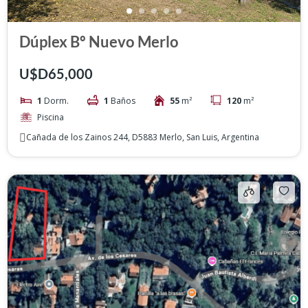
Dúplex Bº Nuevo Merlo
U$D65,000
1
Dorm.
1
Baños
55
m²
120
m²
Piscina
Cañada de los Zainos 244, D5883 Merlo, San Luis, Argentina