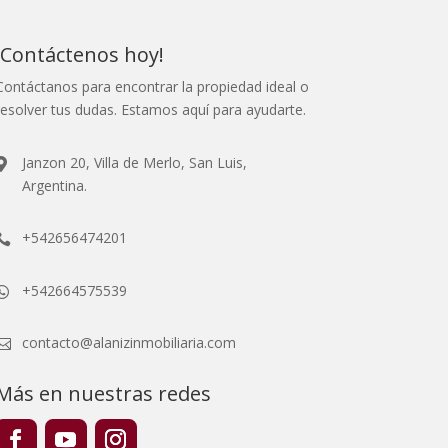
¡Contáctenos hoy!
Contáctanos para encontrar la propiedad ideal o
resolver tus dudas. Estamos aquí para ayudarte.
Janzon 20, Villa de Merlo, San Luis,

Argentina.
+542656474201

+542664575539

contacto@alanizinmobiliaria.com

Más en nuestras redes