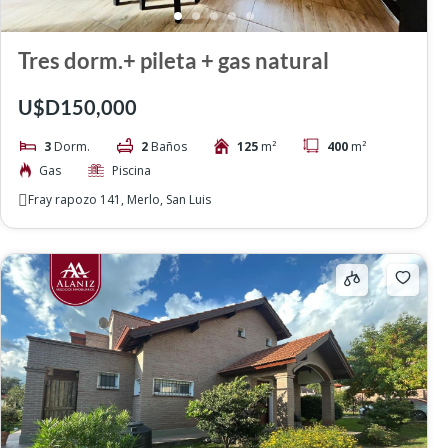
Tres dorm.+ pileta + gas natural
U$D150,000
3
Dorm.
2
Baños
125
m²
400
m²
Gas
Piscina
Fray rapozo 141, Merlo, San Luis