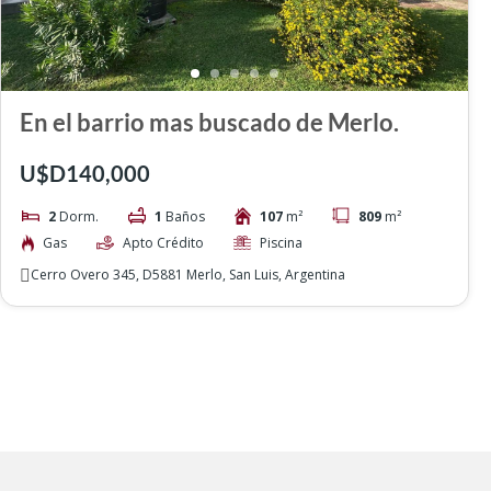
En el barrio mas buscado de Merlo.
U$D140,000
2
Dorm.
1
Baños
107
m²
809
m²
Gas
Apto Crédito
Piscina
Cerro Overo 345, D5881 Merlo, San Luis, Argentina
Entradas recientes
Come
Buscar