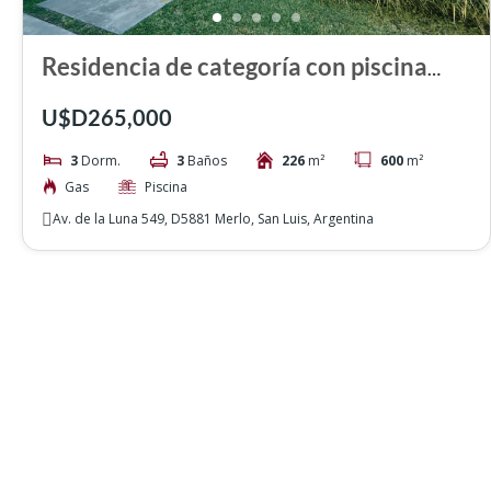
Residencia de categoría con piscina
climatizada en ubicación privilegiada
U$D265,000
de Merlo
3
Dorm.
3
Baños
226
m²
600
m²
Gas
Piscina
Av. de la Luna 549, D5881 Merlo, San Luis, Argentina