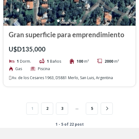
Gran superficie para emprendimiento
U$D135,000
1
Dorm.
1
Baños
100
m²
2000
m²
Gas
Piscina
Av. de los Cesares 1963, D5881 Merlo, San Luis, Argentina
…
1
2
3
5
1 - 5 of 22 post
ntarios recientes