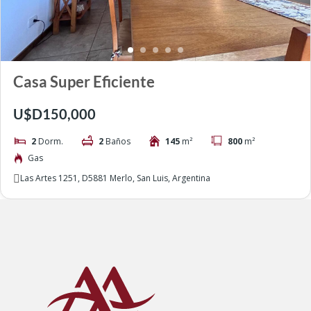
Casa Super Eficiente
U$D150,000
2
Dorm.
2
Baños
145
m²
800
m²
Gas
Las Artes 1251, D5881 Merlo, San Luis, Argentina
Entradas recientes
Buscar
Comentarios recientes
No hay comentarios que mostrar.