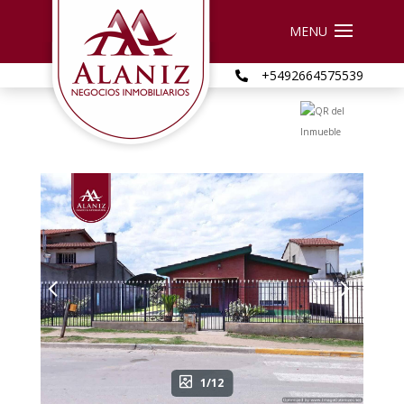
+5492664575539

1/12