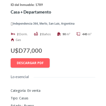
ID del Inmueble: 1789
Casa + Departamento
Independencia 366, Merlo, San Luis, Argentina
2
Dorm.
2
Baños
90
m²
440
m²
Gas
U$D77,000
DESCARGAR PDF
Lo esencial
Categoría
:
En venta
Tipo
:
Casas
Estado
:
Bueno