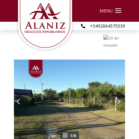
+5492664575539

1/6