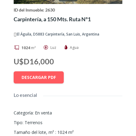
ID del Inmueble: 2630
Carpintería, a 150 Mts. Ruta Nº1
El Águila, D5883 Carpintería, San Luis, Argentina
Luz
Agua
1024
m²
U$D16,000
DESCARGAR PDF
Lo esencial
Categoría
:
En venta
Tipo
:
Terrenos
Tamaño del lote, m²
:
1024
m²