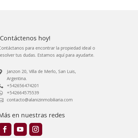
¡Contáctenos hoy!
Contáctanos para encontrar la propiedad ideal o
resolver tus dudas. Estamos aquí para ayudarte.
Janzon 20, Villa de Merlo, San Luis,

Argentina.
+542656474201

+542664575539

contacto@alanizinmobiliaria.com

Más en nuestras redes