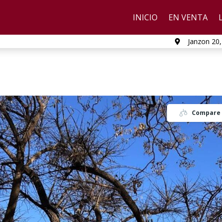
INICIO
EN VENTA
Janzon 20,

Compare