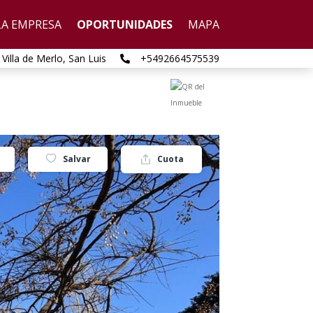
LA EMPRESA
OPORTUNIDADES
MAPA
 Villa de Merlo, San Luis
+5492664575539

Salvar
Cuota