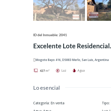
ID del Inmueble: 2041
Excelente Lote Residencial
Mogote Bayo 416, D5883 Merlo, San Luis, Argentina
Luz
Agua
427
m²
Lo esencial
Categoría
:
En venta
Tipo
:
Agua
:
Agua
Luz
: